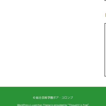
©
総合芸術学園ボア・コロンブ
WordPress Luxeritas Theme is provided by "
Thought is free
".