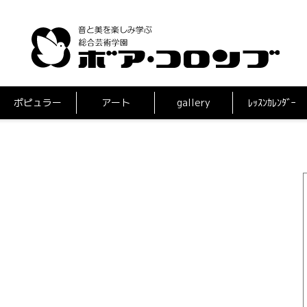
ポピュラー
アート
gallery
ﾚｯｽﾝｶﾚﾝﾀﾞｰ