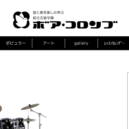
ポピュラー
アート
gallery
ﾚｯｽﾝｶﾚﾝﾀﾞｰ