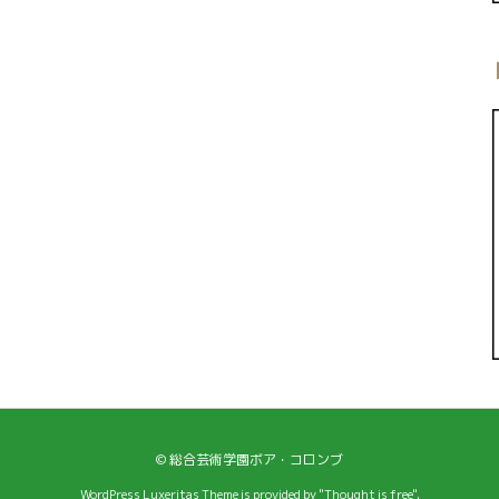
©
総合芸術学園ボア・コロンブ
WordPress Luxeritas Theme is provided by "
Thought is free
".